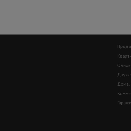
Прод
Кварт
Однок
Двухк
Дома, 
Комме
Гараж