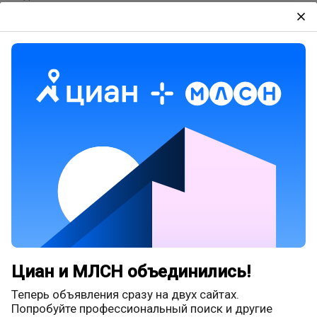
close
Тип дома
Неважно
Материал дома
Неважно
Этажей в доме
От
До
Год постройки
От
До
Ипотека
Чистая продажа
Циан и МЛСН объединились!
Обменный вариант
Теперь объявления сразу на двух сайтах.
Попробуйте профессиональный поиск и другие